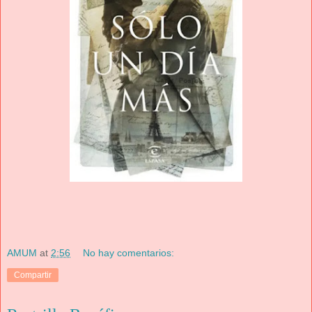
AMUM
at
2:56
No hay comentarios:
Compartir